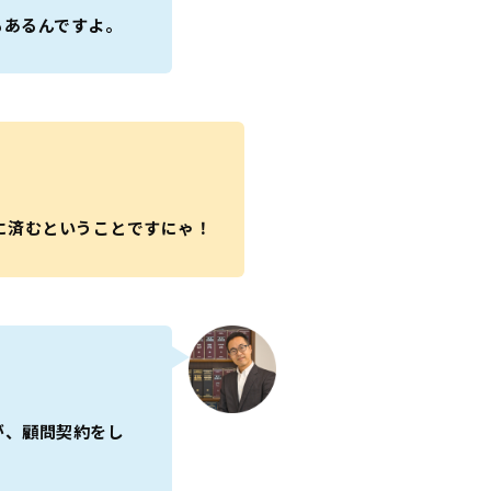
もあるんですよ。
に済むということですにゃ！
。
が、顧問契約をし