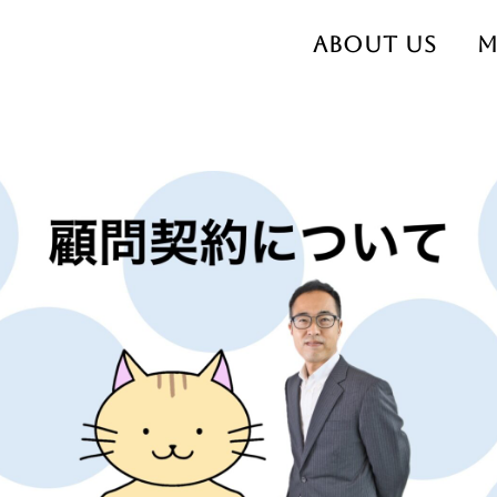
About us
M